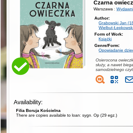
Czarna owiec
Warszawa :
Wydawni
Author
Grabowski Jan (1
Wielbut-Łepkowsk
Form of Work
Książki
Genre/Form
Opowiadanie dziec
Osierocona owieczk
służy, a nawet bieg
samodzielnego czyt
Availability:
Filia Boruja Kościelna
There are copies available to loan:
sygn. Op
(
29 egz.
)