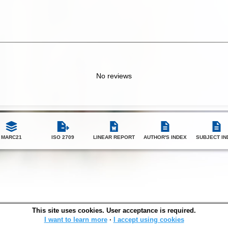
No reviews
MARC21
ISO 2709
LINEAR REPORT
AUTHOR'S INDEX
SUBJECT IN
This site uses cookies. User acceptance is required.
SOWA OPAC v. 6.11.4 (2026-05-31)
I want to learn more
∙
I accept using cookies
Generated in 0,2958 s.