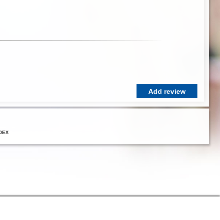
Add review
DEX