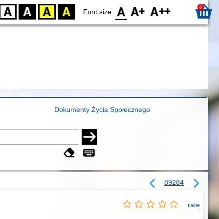
0
D
BW
YB
BY
F0
F1
F2
Font size:
Dokumenty Życia Społecznego
89284
rate