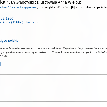
zka
/ Jan Grabowski ; zilustrowała Anna Wielbut.
ctwo "Nasza Księgarnia"
, copyright 2019.
-
26, [6] stron : ilustracje ko
882-1950)
a Anna (1966- ).
Ilustrator
ięce polskie
a wychowuje się razem ze szczeniakiem. Wynika z tego mnóstwo zabawn
a po podwórku z kością w zębach! Nowe kolorowe ilustracje Anny Wielbu
ania!