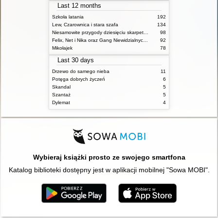
Last 12 months
Szkoła latania
192
Lew, Czarownica i stara szafa
134
Niesamowite przygody dziesięciu skarpetek (czterech prawych i sześciu lewych)
98
Felix, Net i Nika oraz Gang Niewidzialnych Ludzi
92
Mikołajek
78
Last 30 days
Drzewo do samego nieba
11
Potęga dobrych życzeń
6
Skandal
5
Szantaż
5
Dylemat
4
Wybieraj książki prosto ze swojego smartfona
Katalog biblioteki dostępny jest w aplikacji mobilnej "Sowa MOBI".