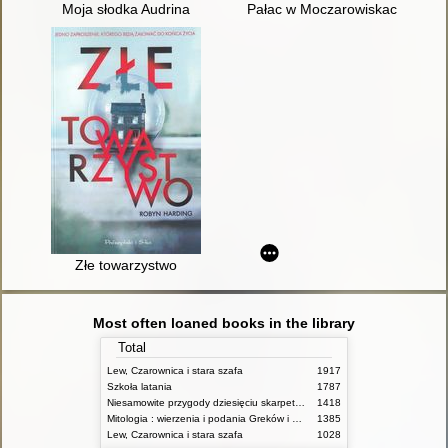
Moja słodka Audrina
Pałac w Moczarowiskach
Złe towarzystwo
Most often loaned books in the library
Total
Lew, Czarownica i stara szafa
1917
Szkoła latania
1787
Niesamowite przygody dziesięciu skarpetek (czterech prawych i sześciu lewych)
1418
Mitologia : wierzenia i podania Greków i Rzymian
1385
Lew, Czarownica i stara szafa
1028