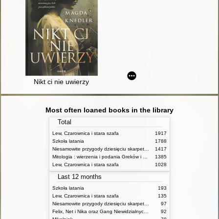
Nikt ci nie uwierzy
Most often loaned books in the library
Total
Lew, Czarownica i stara szafa
1917
Szkoła latania
1788
Niesamowite przygody dziesięciu skarpetek (czterech prawych i sześciu lewych)
1417
Mitologia : wierzenia i podania Greków i Rzymian
1385
Lew, Czarownica i stara szafa
1028
Last 12 months
Szkoła latania
193
Lew, Czarownica i stara szafa
135
Niesamowite przygody dziesięciu skarpetek (czterech prawych i sześciu lewych)
97
Felix, Net i Nika oraz Gang Niewidzialnych Ludzi
92