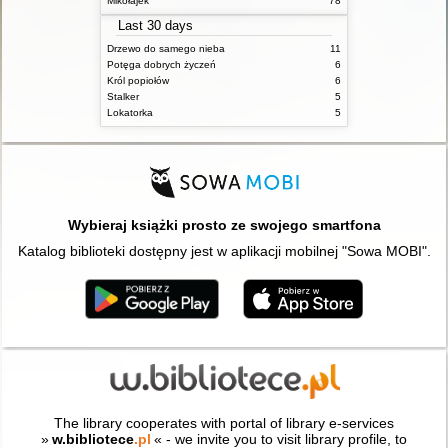
Mikołajek
78
Last 30 days
Drzewo do samego nieba
11
Potęga dobrych życzeń
6
Król popiołów
6
Stalker
5
Lokatorka
5
Wybieraj książki prosto ze swojego smartfona
Katalog biblioteki dostępny jest w aplikacji mobilnej "Sowa MOBI".
The library cooperates with portal of library e-services
»
w.bibliotece
.pl
« - we invite you to visit library profile, to