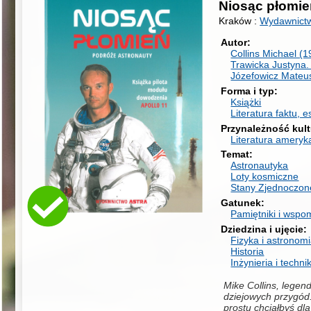
Niosąc płomie
Kraków :
Wydawnictw
Autor
Collins Michael (1
Trawicka Justyna
Józefowicz Mateu
Forma i typ
Książki
Literatura faktu, e
Przynależność kul
Literatura amery
Temat
Astronautyka
Loty kosmiczne
Stany Zjednoczon
Gatunek
Pamiętniki i wspo
Dziedzina i ujęcie
Fizyka i astronom
Historia
Inżynieria i techni
Mike Collins, legend
dziejowych przygód. 
prostu chciałbyś dl