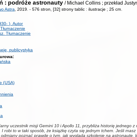
ń : podróże astronauty
/ Michael Collins ; przekład Jus
o Astra
, 2019.
-
576 stron, [32] strony tablic : ilustracje ; 25 cm.
930- ).
Autor
.
Tłumaczenie
sz.
Tłumaczenie
seje, publicystyka
turowa
kańska
e (USA)
mnienia
ia
ka
arny uczestnik misji Gemini 10 i Apollo 11, przybliża historię jednego 
I robi to w taki sposób, że książkę czyta się jednym tchem. Jeśli masz na
a odmiany poznać prawdę o tym, jak wygląda szkolenie na astronautę, lot