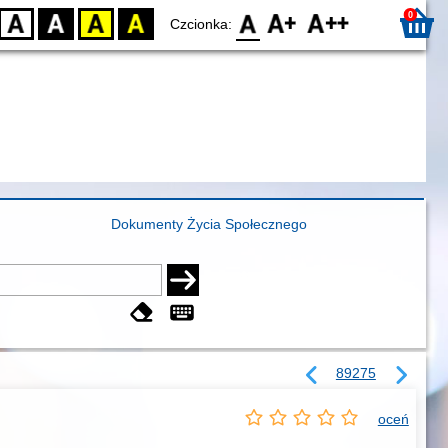
0
D
BW
YB
BY
F0
F1
F2
Czcionka:
Dokumenty Życia Społecznego
89275
oceń