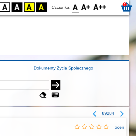
0
D
BW
YB
BY
F0
F1
F2
Czcionka:
Dokumenty Życia Społecznego
89284
oceń