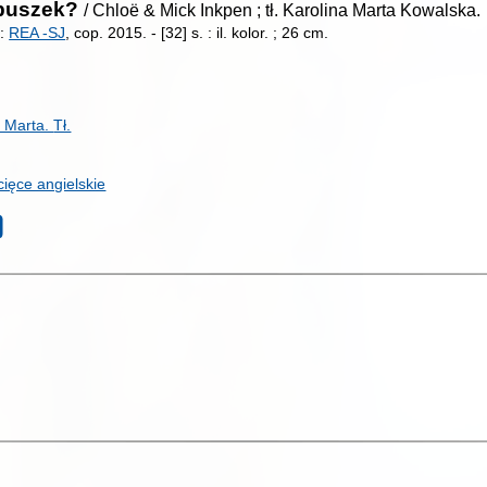
ębuszek?
/ Chloë & Mick Inkpen ; tł. Karolina Marta Kowalska.
 :
REA -SJ
, cop. 2015.
-
[32] s. : il. kolor. ; 26 cm.
a Marta.
Tł.
ięce angielskie