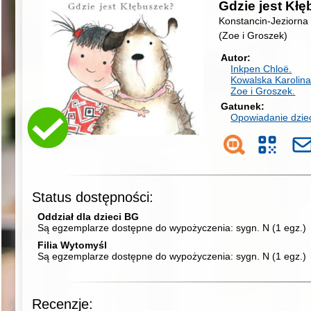
Gdzie jest Kł
Konstancin-Jeziorna
(Zoe i Groszek)
Autor
Inkpen Chloë.
Kowalska Karolin
Zoe i Groszek.
Gatunek
Opowiadanie dziec
Status dostępności:
Oddział dla dzieci BG
Są egzemplarze dostępne do wypożyczenia:
sygn. N
(
1 egz.
)
Filia Wytomyśl
Są egzemplarze dostępne do wypożyczenia:
sygn. N
(
1 egz.
)
Recenzje: