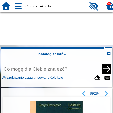
0
Strona rekordu
Katalog zbiorów
Wyszukiwanie zaawansowane
Kolekcje
89284