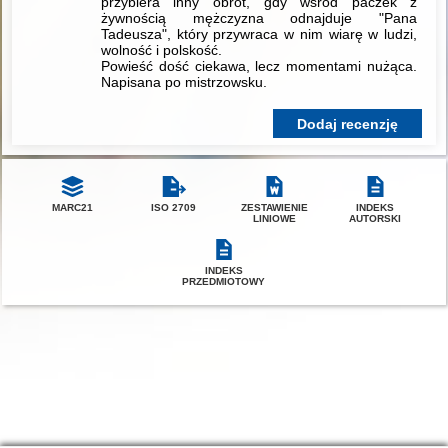
przybiera inny obrót, gdy wśród paczek z
żywnością mężczyzna odnajduje "Pana
Tadeusza", który przywraca w nim wiarę w ludzi,
wolność i polskość.
Powieść dość ciekawa, lecz momentami nużąca.
Napisana po mistrzowsku.
Dodaj recenzję
MARC21
ISO 2709
ZESTAWIENIE
INDEKS
LINIOWE
AUTORSKI
INDEKS
PRZEDMIOTOWY