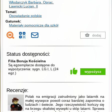
Włodarczyk Barbara.
Oprac.
Ławnicki Lucjan.
Il
Temat
Opowiadanie polskie
Gatunek
Materiały pomocnicze dla szkół
dodaj
Status dostępności:
Filia Boruja Kościelna
Są egzemplarze dostępne do
wypożyczenia:
sygn. LG.I, L
(
24
wypożycz
egz.
)
Recenzje:
Polak na emigracji zatrudniony jako latarnik na
małej wysepce powoli coraz bardziej zapomina o
ludziach i świecie. Jego rzeczywistość kończy się
na brzegu skalistej wysepki u stóp latarni. Sprawa