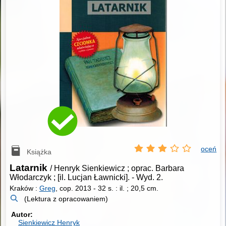
oceń
Książka
Latarnik
/ Henryk Sienkiewicz ; oprac. Barbara
Włodarczyk ; [il. Lucjan Ławnicki].
-
Wyd. 2.
Kraków :
Greg
, cop. 2013
-
32 s. : il. ; 20,5 cm.
(Lektura z opracowaniem)
Autor
Sienkiewicz Henryk