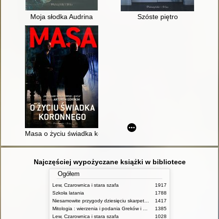
Moja słodka Audrina
Szóste piętro
Masa o życiu świadka koronnego
Najczęściej wypożyczane książki w bibliotece
Ogółem
Lew, Czarownica i stara szafa
1917
Szkoła latania
1788
Niesamowite przygody dziesięciu skarpetek (czterech prawych i sześciu lewych)
1417
Mitologia : wierzenia i podania Greków i Rzymian
1385
Lew, Czarownica i stara szafa
1028