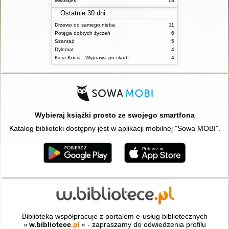
Mikołajek
78
Ostatnie 30 dni
Drzewo do samego nieba
11
Potęga dobrych życzeń
6
Szantaż
5
Dylemat
4
Kicia Kocia : Wyprawa po skarb
4
Wybieraj książki prosto ze swojego smartfona
Katalog biblioteki dostępny jest w aplikacji mobilnej "Sowa MOBI".
Biblioteka współpracuje z portalem e-usług bibliotecznych
»
w.bibliotece
.pl
« - zapraszamy do odwiedzenia profilu