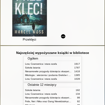
Przeklęci
Najczęściej wypożyczane książki w bibliotece
Ogółem
Lew, Czarownica i stara szafa
1917
Szkoła latania
1787
Niesamowite przygody dziesięciu skarpetek (czterech prawych i sześciu lewych)
1418
Mitologia : wierzenia i podania Greków i Rzymian
1385
Lew, Czarownica i stara szafa
1028
Ostatnie 12 miesięcy
Szkoła latania
192
Lew, Czarownica i stara szafa
134
Niesamowite przygody dziesięciu skarpetek (czterech prawych i sześciu lewych)
98
Felix, Net i Nika oraz Gang Niewidzialnych Ludzi
92