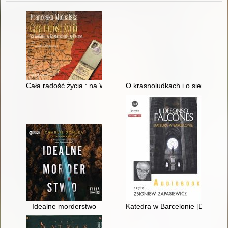
Cała radość życia : na Wołyniu, w Kazachstanie, w Polsce [D
O krasnoludkach i o sierotce M
Idealne morderstwo
Katedra w Barcelonie [Dokume