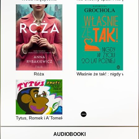
Róża
Właśnie że tak! : nigdy w życiu! 
Tytus, Romek i A`Tomek. Ks. 7,
AUDIOBOOKI