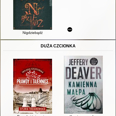
Nigdziebądź
DUŻA CZCIONKA