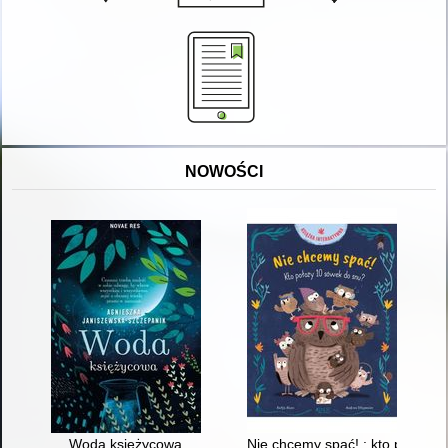
NOWOŚCI
Woda księżycowa
Nie chcemy spać! : kto położy 