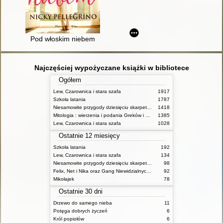
Pod włoskim niebem
Najczęściej wypożyczane książki w bibliotece
Ogółem
Lew, Czarownica i stara szafa
1917
Szkoła latania
1787
Niesamowite przygody dziesięciu skarpetek (czterech prawych i sześciu lewych)
1418
Mitologia : wierzenia i podania Greków i Rzymian
1385
Lew, Czarownica i stara szafa
1028
Ostatnie 12 miesięcy
Szkoła latania
192
Lew, Czarownica i stara szafa
134
Niesamowite przygody dziesięciu skarpetek (czterech prawych i sześciu lewych)
98
Felix, Net i Nika oraz Gang Niewidzialnych Ludzi
92
Mikołajek
78
Ostatnie 30 dni
Drzewo do samego nieba
11
Potęga dobrych życzeń
6
Król popiołów
6