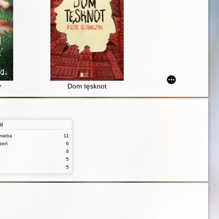
y
Dom tęsknot
ni
nieba
11
czeń
6
6
5
5