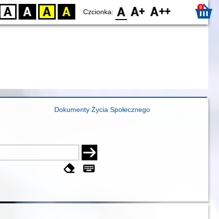
0
D
BW
YB
BY
F0
F1
F2
Czcionka:
Dokumenty Życia Społecznego