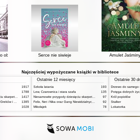
o obcości : trzydziestolatkowie z małych miasteczek w wielkim mieście
Serce nie siwieje
Amulet Jaśmin
Najczęściej wypożyczane książki w bibliotece
Ostatnie 12 miesięcy
Ostatnie 30 d
1917
Szkoła latania
193
Drzewo do samego 
1788
Lew, Czarownica i stara szafa
135
Potęga dobrych ży
Niesamowite przygody dziesięciu skarpetek (czterech prawych i sześciu lewych)
1417
Niesamowite przygody dziesięciu skarpetek (czterech prawych i sześciu lewych)
97
Król popiołów
Mitologia : wierzenia i podania Greków i Rzymian
1385
Felix, Net i Nika oraz Gang Niewidzialnych Ludzi
92
Stalker
1028
Mikołajek
78
Lokatorka