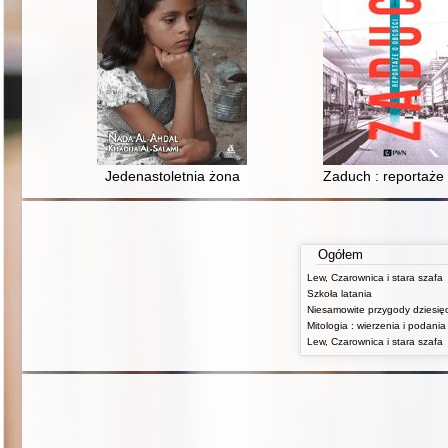
Jedenastoletnia żona
Zaduch : reportaże 
Ogółem
Lew, Czarownica i stara szafa
Szkoła latania
Lew, Czarownica i stara szafa