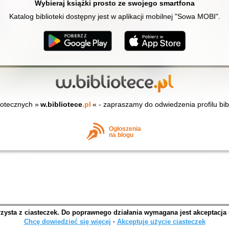
Wybieraj książki prosto ze swojego smartfona
Katalog biblioteki dostępny jest w aplikacji mobilnej "Sowa MOBI".
iotecznych »
w.bibliotece
.pl
« - zapraszamy do odwiedzenia profilu bib
Ogłoszenia
na blogu
rzysta z ciasteczek. Do poprawnego działania wymagana jest akceptacja
SOWA OPAC v. 6.11.4 (2026-05-31)
Chcę dowiedzieć się więcej
∙
Akceptuję użycie ciasteczek
Wygenerowano w 0,3574 s.