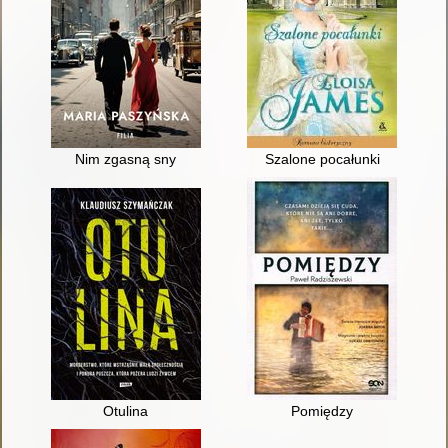
Nim zgasną sny
Szalone pocałunki
Otulina
Pomiędzy