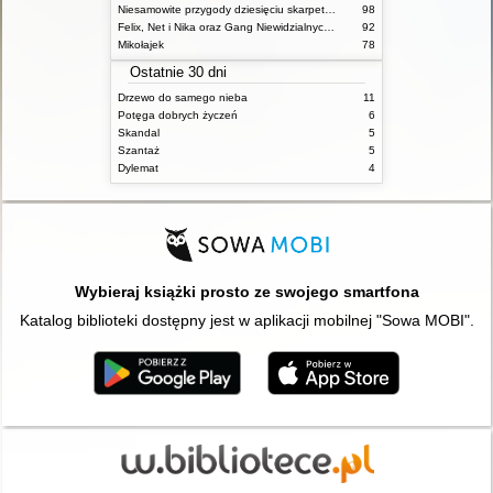
Niesamowite przygody dziesięciu skarpetek (czterech prawych i sześciu lewych)
98
Felix, Net i Nika oraz Gang Niewidzialnych Ludzi
92
Mikołajek
78
Ostatnie 30 dni
Drzewo do samego nieba
11
Potęga dobrych życzeń
6
Skandal
5
Szantaż
5
Dylemat
4
Wybieraj książki prosto ze swojego smartfona
Katalog biblioteki dostępny jest w aplikacji mobilnej "Sowa MOBI".