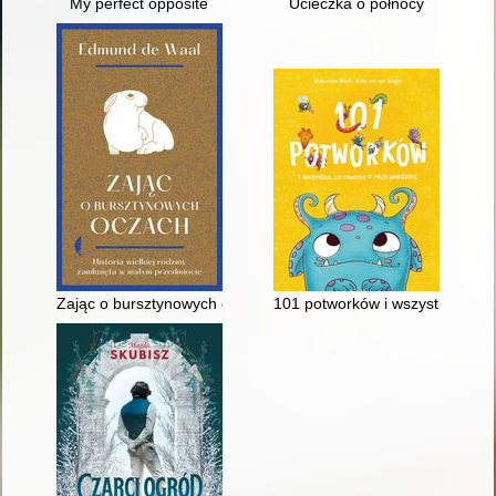
My perfect opposite
Ucieczka o północy
Zając o bursztynowych oczach : historia wielkiej rodziny zam
101 potworków i wszystko, co m