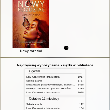
Nowy rozdział
Najczęściej wypożyczane książki w bibliotece
Ogółem
Lew, Czarownica i stara szafa
1917
Szkoła latania
1787
Niesamowite przygody dziesięciu skarpetek (czterech prawych i sześciu lewych)
1418
Mitologia : wierzenia i podania Greków i Rzymian
1385
Lew, Czarownica i stara szafa
1028
Ostatnie 12 miesięcy
Szkoła latania
192
Lew, Czarownica i stara szafa
134