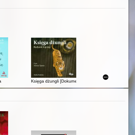
a
Księga dżungli [Dokument dźwiękowy]