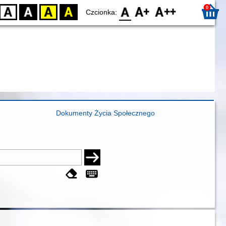
0
D
BW
YB
BY
F0
F1
F2
Czcionka:
Dokumenty Życia Społecznego