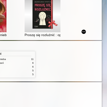
apać infekcji
 nieba
Proszę się rozluźnić : opowieści dojrzałego ginekologa
ni
nieba
11
czeń
6
6
5
5