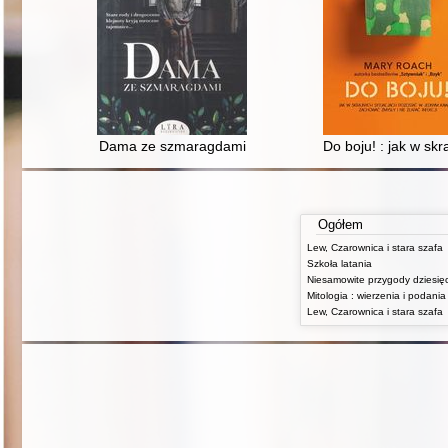
Dama ze szmaragdami
Do boju! : jak w sk
Ogółem
Lew, Czarownica i stara szafa
Szkoła latania
Lew, Czarownica i stara szafa