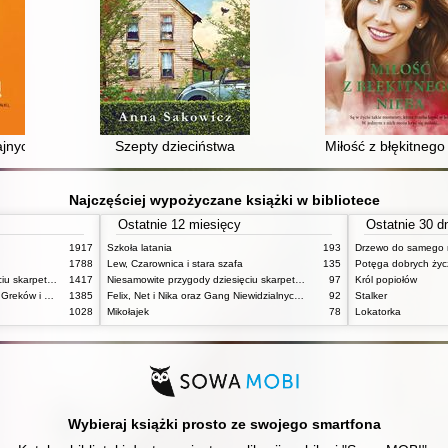
rajnych sytuacjach pozostać w jednym kawałku, zachować zmysły i nie zł
Szepty dzieciństwa
Miłość z błękitnego
Najczęściej wypożyczane książki w bibliotece
Ostatnie 12 miesięcy
Ostatnie 30 d
1917
Szkoła latania
193
Drzewo do samego 
1788
Lew, Czarownica i stara szafa
135
Potęga dobrych ży
Niesamowite przygody dziesięciu skarpetek (czterech prawych i sześciu lewych)
1417
Niesamowite przygody dziesięciu skarpetek (czterech prawych i sześciu lewych)
97
Król popiołów
Mitologia : wierzenia i podania Greków i Rzymian
1385
Felix, Net i Nika oraz Gang Niewidzialnych Ludzi
92
Stalker
1028
Mikołajek
78
Lokatorka
Wybieraj książki prosto ze swojego smartfona