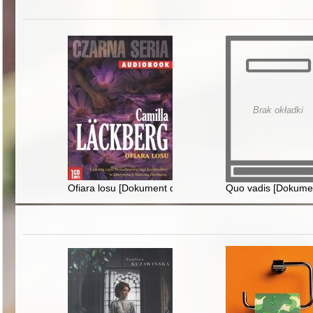
Brak okładki
Ofiara losu [Dokument dźwiękowy]
Quo vadis [Dokume