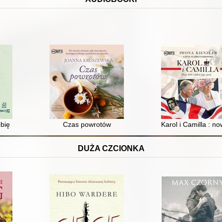
obię
Czas powrotów
Karol i Camilla : no
DUŻA CZCIONKA