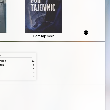
Dom tajemnic
ni
nieba
11
czeń
6
6
5
5