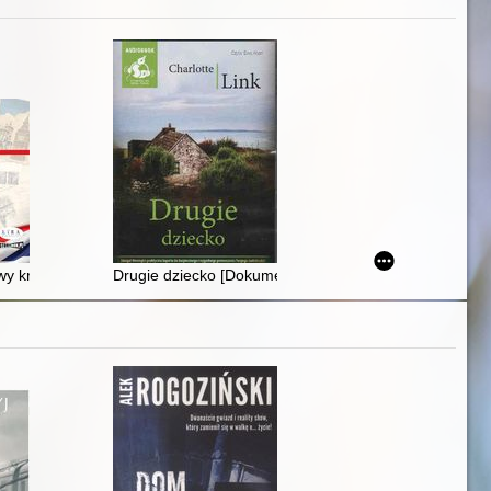
wy król i miłość jego życia
Drugie dziecko [Dokument dźwiękowy]