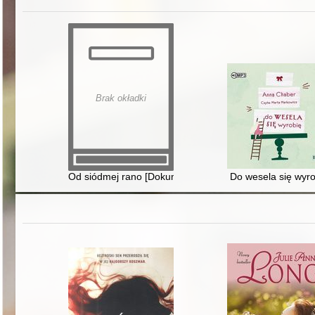
Brak okładki
Od siódmej rano [Dokument dźwiękowy]
Do wesela się wyr