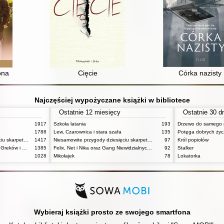
ona
Cięcie
Córka nazisty
Najczęściej wypożyczane książki w bibliotece
Ostatnie 12 miesięcy
Ostatnie 30 d
1917
Szkoła latania
193
Drzewo do samego 
1788
Lew, Czarownica i stara szafa
135
Potęga dobrych ży
Niesamowite przygody dziesięciu skarpetek (czterech prawych i sześciu lewych)
1417
Niesamowite przygody dziesięciu skarpetek (czterech prawych i sześciu lewych)
97
Król popiołów
Mitologia : wierzenia i podania Greków i Rzymian
1385
Felix, Net i Nika oraz Gang Niewidzialnych Ludzi
92
Stalker
1028
Mikołajek
78
Lokatorka
Wybieraj książki prosto ze swojego smartfona