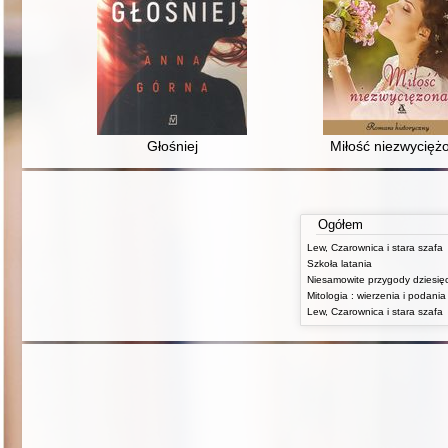
Głośniej
Miłość niezwycięż
Ogółem
Lew, Czarownica i stara szafa
Szkoła latania
Lew, Czarownica i stara szafa