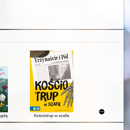
gdą : wielkie wyprawy i domowe sekrety
Kościotrup w szafie