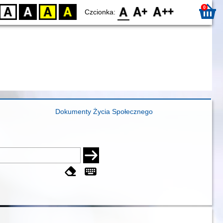
0
D
BW
YB
BY
F0
F1
F2
Czcionka:
Dokumenty Życia Społecznego