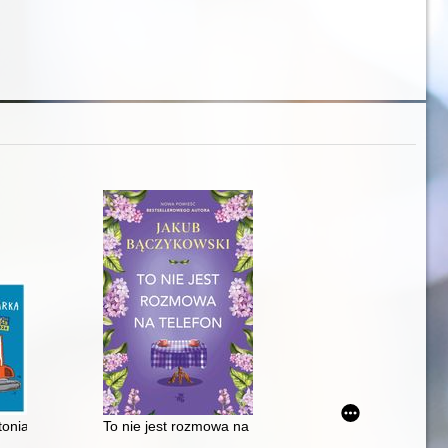
oniarka : małe historie o wielkich maszynach
To nie jest rozmowa na telefon