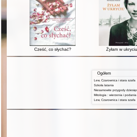
Cześć, co słychać?
Żyłam w ukryci
Ogółem
Lew, Czarownica i stara szafa
Szkoła latania
Lew, Czarownica i stara szafa