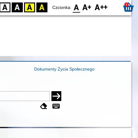
0
D
BW
YB
BY
F0
F1
F2
Czcionka:
Dokumenty Życia Społecznego