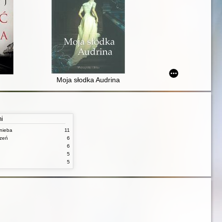
Moja słodka Audrina
ni
nieba
11
czeń
6
6
5
5