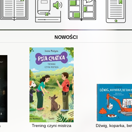
NOWOŚCI
a
Trening czyni mistrza
Dźwig, koparka, bet