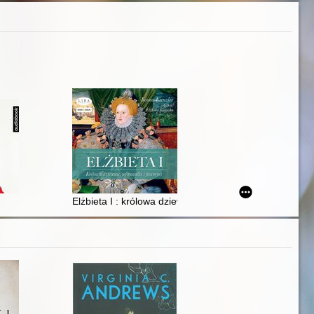
Elżbieta I : królowa dziewica, jej rywalki i faworyci