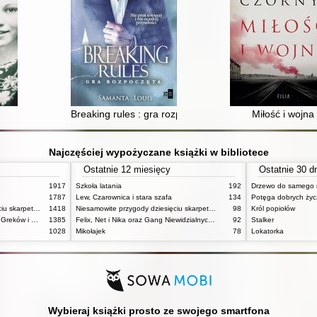
u
Breaking rules : gra rozpoczęta
Miłość i wojna
Najczęściej wypożyczane książki w bibliotece
Ostatnie 12 miesięcy
Ostatnie 30 d
1917
Szkoła latania
192
Drzewo do samego 
1787
Lew, Czarownica i stara szafa
134
Potęga dobrych ży
Niesamowite przygody dziesięciu skarpetek (czterech prawych i sześciu lewych)
1418
Niesamowite przygody dziesięciu skarpetek (czterech prawych i sześciu lewych)
98
Król popiołów
Mitologia : wierzenia i podania Greków i Rzymian
1385
Felix, Net i Nika oraz Gang Niewidzialnych Ludzi
92
Stalker
1028
Mikołajek
78
Lokatorka
Wybieraj książki prosto ze swojego smartfona