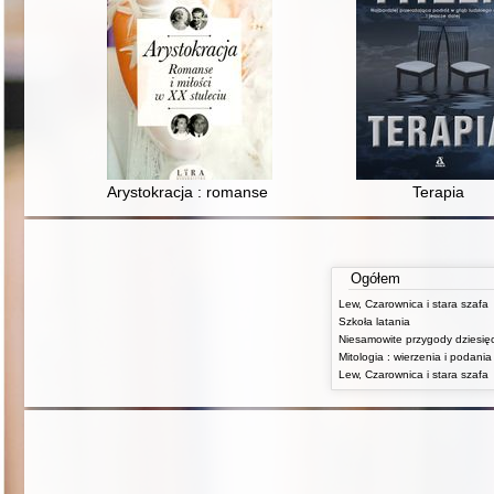
Arystokracja : romanse i miłości w XX stuleciu
Terapia
Ogółem
Lew, Czarownica i stara szafa
Szkoła latania
Lew, Czarownica i stara szafa