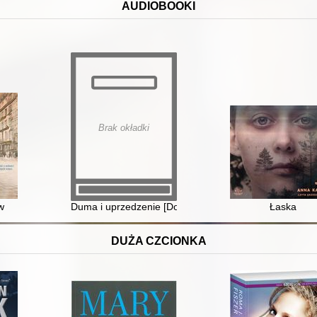
AUDIOBOOKI
Brak okładki
w
Duma i uprzedzenie [Dokument dźwiękowy]
Łaska
DUŻA CZCIONKA