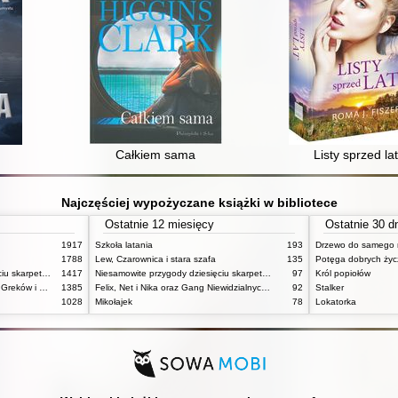
Całkiem sama
Listy sprzed lat
Najczęściej wypożyczane książki w bibliotece
Ostatnie 12 miesięcy
Ostatnie 30 d
1917
Szkoła latania
193
Drzewo do samego 
1788
Lew, Czarownica i stara szafa
135
Potęga dobrych ży
Niesamowite przygody dziesięciu skarpetek (czterech prawych i sześciu lewych)
1417
Niesamowite przygody dziesięciu skarpetek (czterech prawych i sześciu lewych)
97
Król popiołów
Mitologia : wierzenia i podania Greków i Rzymian
1385
Felix, Net i Nika oraz Gang Niewidzialnych Ludzi
92
Stalker
1028
Mikołajek
78
Lokatorka