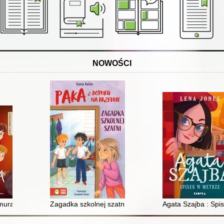
NOWOŚCI
muraja
Zagadka szkolnej szatni
Agata Szajba : Spi