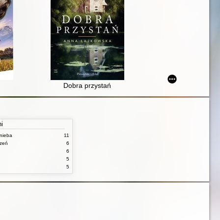
Dobra przystań
ni
nieba
11
czeń
6
6
5
5