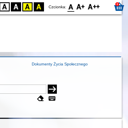
0
D
BW
YB
BY
F0
F1
F2
Czcionka:
Dokumenty Życia Społecznego