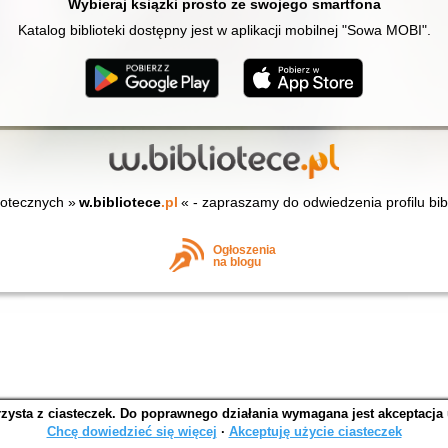
Wybieraj książki prosto ze swojego smartfona
Katalog biblioteki dostępny jest w aplikacji mobilnej "Sowa MOBI".
iotecznych »
w.bibliotece
.pl
« - zapraszamy do odwiedzenia profilu bib
Ogłoszenia
na blogu
rzysta z ciasteczek. Do poprawnego działania wymagana jest akceptacja
SOWA OPAC v. 6.11.4 (2026-05-31)
Chcę dowiedzieć się więcej
∙
Akceptuję użycie ciasteczek
Wygenerowano w 0,3379 s.