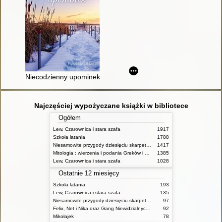
Niecodzienny upominek
Najczęściej wypożyczane książki w bibliotece
Ogółem
Lew, Czarownica i stara szafa
1917
Szkoła latania
1788
Niesamowite przygody dziesięciu skarpetek (czterech prawych i sześciu lewych)
1417
Mitologia : wierzenia i podania Greków i Rzymian
1385
Lew, Czarownica i stara szafa
1028
Ostatnie 12 miesięcy
Szkoła latania
193
Lew, Czarownica i stara szafa
135
Niesamowite przygody dziesięciu skarpetek (czterech prawych i sześciu lewych)
97
Felix, Net i Nika oraz Gang Niewidzialnych Ludzi
92
Mikołajek
78