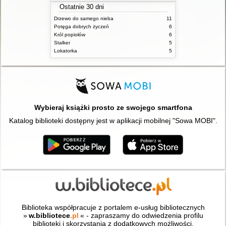
Ostatnie 30 dni
Drzewo do samego nieba
11
Potęga dobrych życzeń
6
Król popiołów
6
Stalker
5
Lokatorka
5
Wybieraj książki prosto ze swojego smartfona
Katalog biblioteki dostępny jest w aplikacji mobilnej "Sowa MOBI".
Biblioteka współpracuje z portalem e-usług bibliotecznych
»
w.bibliotece
.pl
« - zapraszamy do odwiedzenia profilu
biblioteki i skorzystania z dodatkowych możliwości.