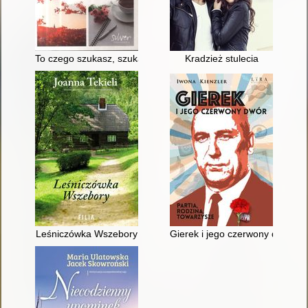
To czego szukasz, szuka także ciebie
Kradzież stulecia
Leśniczówka Wszebory
Gierek i jego czerwony dwór : p