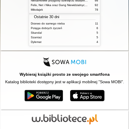
Niesamowite przygody dziesięciu skarpetek (czterech prawych i sześciu lewych)
98
Felix, Net i Nika oraz Gang Niewidzialnych Ludzi
92
Mikołajek
78
Ostatnie 30 dni
Drzewo do samego nieba
11
Potęga dobrych życzeń
6
Skandal
5
Szantaż
5
Dylemat
4
Wybieraj książki prosto ze swojego smartfona
Katalog biblioteki dostępny jest w aplikacji mobilnej "Sowa MOBI".