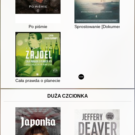
Po piśmie
Sprostowanie [Dokument dźwię
Cała prawda o planecie Ksi ; Drugie spojrzenie na planetę Ksi
DUŻA CZCIONKA