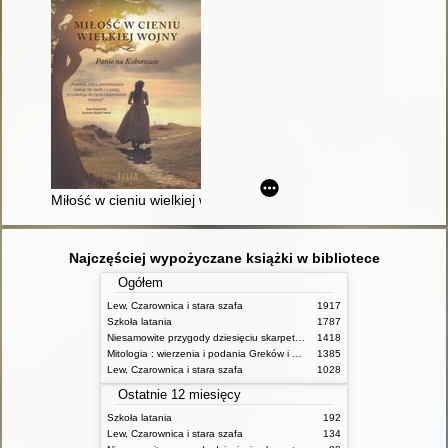
Miłość w cieniu wielkiej wojny
Najczęściej wypożyczane książki w bibliotece
Ogółem
Lew, Czarownica i stara szafa
1917
Szkoła latania
1787
Niesamowite przygody dziesięciu skarpetek (czterech prawych i sześciu lewych)
1418
Mitologia : wierzenia i podania Greków i Rzymian
1385
Lew, Czarownica i stara szafa
1028
Ostatnie 12 miesięcy
Szkoła latania
192
Lew, Czarownica i stara szafa
134