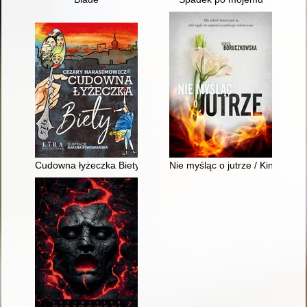
Cudowna łyżeczka Biety
Nie myśląc o jutrze / Kinga Bo