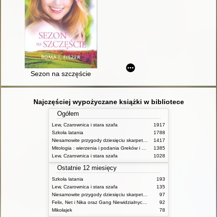
Sezon na szczęście
Najczęściej wypożyczane książki w bibliotece
Ogółem
Lew, Czarownica i stara szafa
1917
Szkoła latania
1788
Niesamowite przygody dziesięciu skarpetek (czterech prawych i sześciu lewych)
1417
Mitologia : wierzenia i podania Greków i Rzymian
1385
Lew, Czarownica i stara szafa
1028
Ostatnie 12 miesięcy
Szkoła latania
193
Lew, Czarownica i stara szafa
135
Niesamowite przygody dziesięciu skarpetek (czterech prawych i sześciu lewych)
97
Felix, Net i Nika oraz Gang Niewidzialnych Ludzi
92
Mikołajek
78