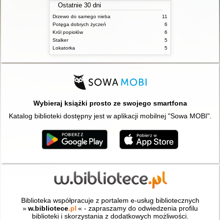
Ostatnie 30 dni
Drzewo do samego nieba
11
Potęga dobrych życzeń
6
Król popiołów
6
Stalker
5
Lokatorka
5
Wybieraj książki prosto ze swojego smartfona
Katalog biblioteki dostępny jest w aplikacji mobilnej "Sowa MOBI".
Biblioteka współpracuje z portalem e-usług bibliotecznych
»
w.bibliotece
.pl
« - zapraszamy do odwiedzenia profilu
biblioteki i skorzystania z dodatkowych możliwości.