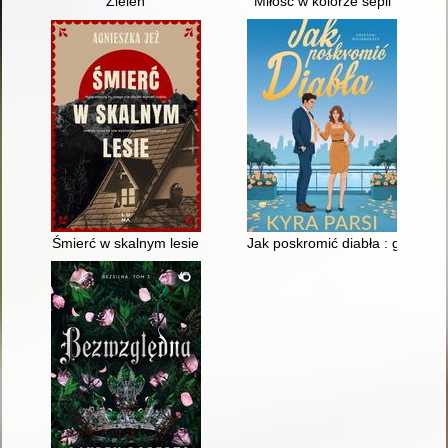
Zieleń
Miłość w kolorze sepii
Śmierć w skalnym lesie
Jak poskromić diabła : grzeszni