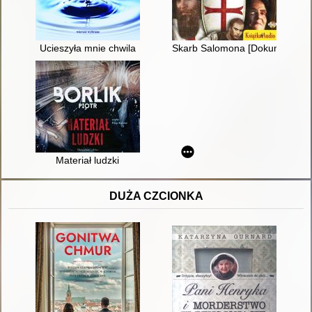
Ucieszyła mnie chwila
Skarb Salomona [Dokument dź
Materiał ludzki
DUŻA CZCIONKA