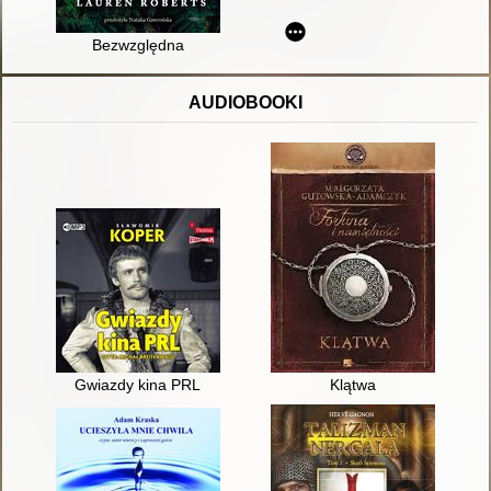
Bezwzględna
AUDIOBOOKI
Gwiazdy kina PRL
Klątwa