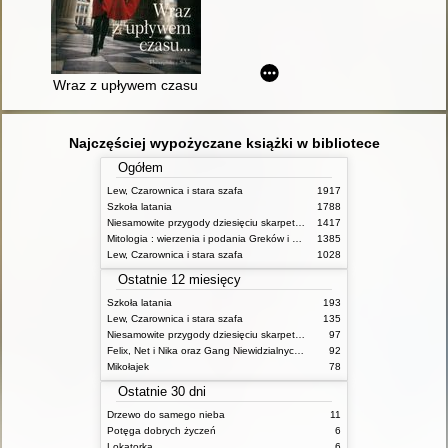
Wraz z upływem czasu
Najczęściej wypożyczane książki w bibliotece
Ogółem
Lew, Czarownica i stara szafa
1917
Szkoła latania
1788
Niesamowite przygody dziesięciu skarpetek (czterech prawych i sześciu lewych)
1417
Mitologia : wierzenia i podania Greków i Rzymian
1385
Lew, Czarownica i stara szafa
1028
Ostatnie 12 miesięcy
Szkoła latania
193
Lew, Czarownica i stara szafa
135
Niesamowite przygody dziesięciu skarpetek (czterech prawych i sześciu lewych)
97
Felix, Net i Nika oraz Gang Niewidzialnych Ludzi
92
Mikołajek
78
Ostatnie 30 dni
Drzewo do samego nieba
11
Potęga dobrych życzeń
6
Lokatorka
6