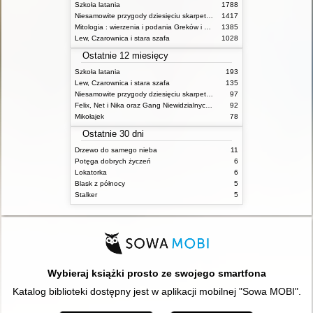
Szkoła latania
1788
Niesamowite przygody dziesięciu skarpetek (czterech prawych i sześciu lewych)
1417
Mitologia : wierzenia i podania Greków i Rzymian
1385
Lew, Czarownica i stara szafa
1028
Ostatnie 12 miesięcy
Szkoła latania
193
Lew, Czarownica i stara szafa
135
Niesamowite przygody dziesięciu skarpetek (czterech prawych i sześciu lewych)
97
Felix, Net i Nika oraz Gang Niewidzialnych Ludzi
92
Mikołajek
78
Ostatnie 30 dni
Drzewo do samego nieba
11
Potęga dobrych życzeń
6
Lokatorka
6
Blask z północy
5
Stalker
5
Wybieraj książki prosto ze swojego smartfona
Katalog biblioteki dostępny jest w aplikacji mobilnej "Sowa MOBI".