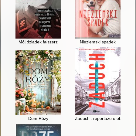
Mój dziadek fałszerz
Nieziemski spadek
Dom Róży
Zaduch : reportaże o obcości : 