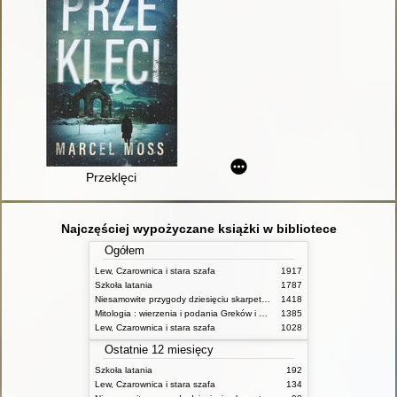
Przeklęci
Najczęściej wypożyczane książki w bibliotece
Ogółem
Lew, Czarownica i stara szafa
1917
Szkoła latania
1787
Niesamowite przygody dziesięciu skarpetek (czterech prawych i sześciu lewych)
1418
Mitologia : wierzenia i podania Greków i Rzymian
1385
Lew, Czarownica i stara szafa
1028
Ostatnie 12 miesięcy
Szkoła latania
192
Lew, Czarownica i stara szafa
134