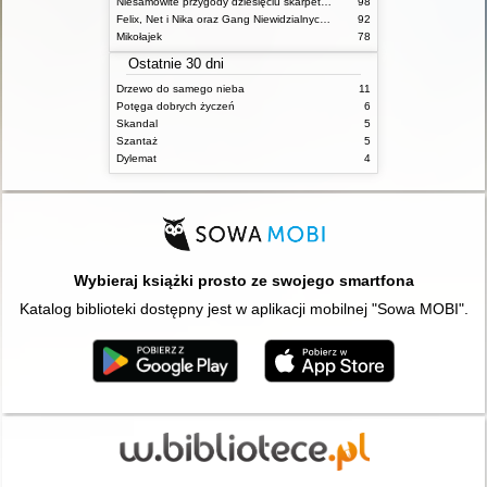
Niesamowite przygody dziesięciu skarpetek (czterech prawych i sześciu lewych)
98
Felix, Net i Nika oraz Gang Niewidzialnych Ludzi
92
Mikołajek
78
Ostatnie 30 dni
Drzewo do samego nieba
11
Potęga dobrych życzeń
6
Skandal
5
Szantaż
5
Dylemat
4
Wybieraj książki prosto ze swojego smartfona
Katalog biblioteki dostępny jest w aplikacji mobilnej "Sowa MOBI".