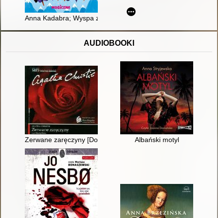
Anna Kadabra; Wyspa zwierzaków
AUDIOBOOKI
Zerwane zaręczyny [Dokument dźwiękowy]
Albański motyl