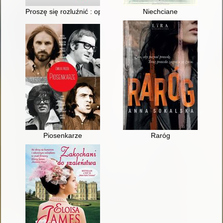
Proszę się rozluźnić : opowieści dojrzałego ginekologa
Niechciane
Piosenkarze
Raróg