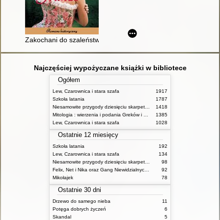
Zakochani do szaleństwa
Najczęściej wypożyczane książki w bibliotece
Ogółem
Lew, Czarownica i stara szafa
1917
Szkoła latania
1787
Niesamowite przygody dziesięciu skarpetek (czterech prawych i sześciu lewych)
1418
Mitologia : wierzenia i podania Greków i Rzymian
1385
Lew, Czarownica i stara szafa
1028
Ostatnie 12 miesięcy
Szkoła latania
192
Lew, Czarownica i stara szafa
134
Niesamowite przygody dziesięciu skarpetek (czterech prawych i sześciu lewych)
98
Felix, Net i Nika oraz Gang Niewidzialnych Ludzi
92
Mikołajek
78
Ostatnie 30 dni
Drzewo do samego nieba
11
Potęga dobrych życzeń
6
Skandal
5