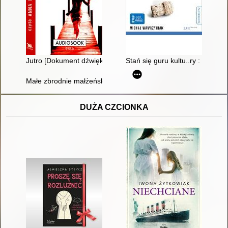
Jutro [Dokument dźwiękowy]
Stań się guru kultu..ry : czyl
Małe zbrodnie małżeńskie [Dokument dźwiękowy]
DUŻA CZCIONKA