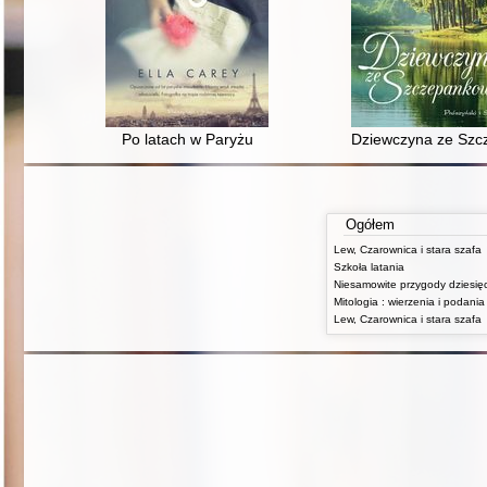
Po latach w Paryżu
Dziewczyna ze Sz
Ogółem
Lew, Czarownica i stara szafa
Szkoła latania
Lew, Czarownica i stara szafa