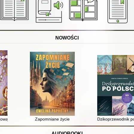
NOWOŚCI
tową tęczą
Zapomniane życie
Dzikoprzewodnik po 
AUDIOBOOKI