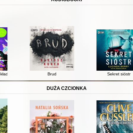
okład [Dokument dźwiękowy]
Brud
Sekret sióstr
DUŻA CZCIONKA