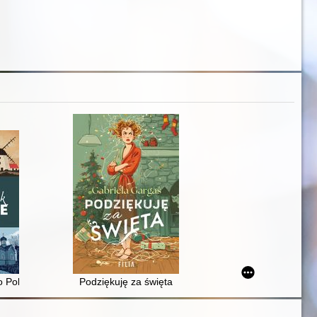
Polsce : 50 wypraw dla wielbicieli opowieści o naturze
Podziękuję za święta