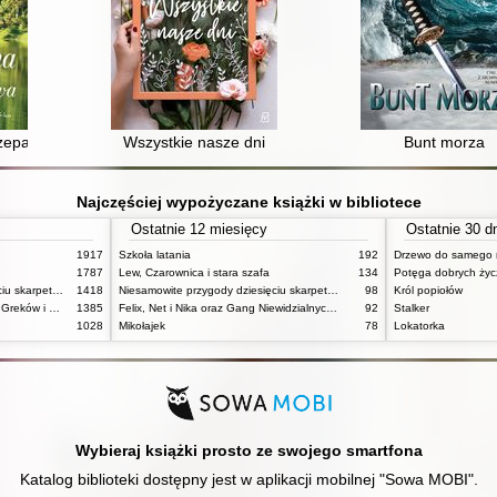
czepankowa
Wszystkie nasze dni
Bunt morza
Najczęściej wypożyczane książki w bibliotece
Ostatnie 12 miesięcy
Ostatnie 30 d
1917
Szkoła latania
192
Drzewo do samego 
1787
Lew, Czarownica i stara szafa
134
Potęga dobrych ży
Niesamowite przygody dziesięciu skarpetek (czterech prawych i sześciu lewych)
1418
Niesamowite przygody dziesięciu skarpetek (czterech prawych i sześciu lewych)
98
Król popiołów
Mitologia : wierzenia i podania Greków i Rzymian
1385
Felix, Net i Nika oraz Gang Niewidzialnych Ludzi
92
Stalker
1028
Mikołajek
78
Lokatorka
Wybieraj książki prosto ze swojego smartfona
Katalog biblioteki dostępny jest w aplikacji mobilnej "Sowa MOBI".