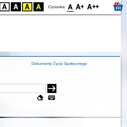
0
D
BW
YB
BY
F0
F1
F2
Czcionka:
Dokumenty Życia Społecznego