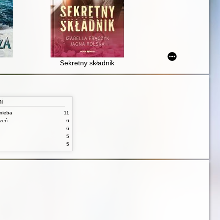
Sekretny składnik
ni
nieba
11
czeń
6
6
5
5