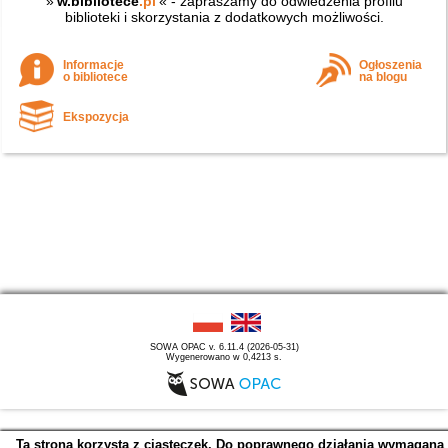
»
w.bibliotece
.pl
« - zapraszamy do odwiedzenia profilu
biblioteki i skorzystania z dodatkowych możliwości.
Informacje
Ogłoszenia
o bibliotece
na blogu
Ekspozycja
SOWA OPAC v. 6.11.4 (2026-05-31)
Wygenerowano w 0,4213 s.
Ta strona korzysta z ciasteczek. Do poprawnego działania wymagana