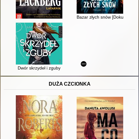
Bazar złych snów [Dokument d
Dwór skrzydeł i zguby
DUŻA CZCIONKA