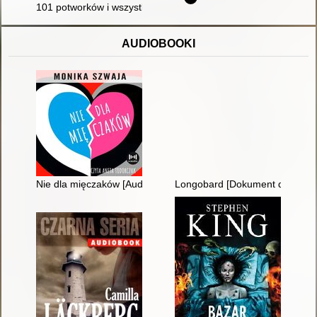
101 potworków i wszystko, co musisz o nich wiedzieć
AUDIOBOOKI
Nie dla mięczaków [Audiobook]
Longobard [Dokument dźwięko