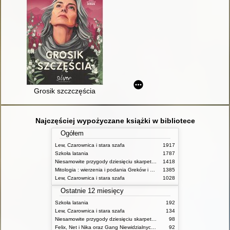
Grosik szczczęścia
Najczęściej wypożyczane książki w bibliotece
Ogółem
Lew, Czarownica i stara szafa
1917
Szkoła latania
1787
Niesamowite przygody dziesięciu skarpetek (czterech prawych i sześciu lewych)
1418
Mitologia : wierzenia i podania Greków i Rzymian
1385
Lew, Czarownica i stara szafa
1028
Ostatnie 12 miesięcy
Szkoła latania
192
Lew, Czarownica i stara szafa
134
Niesamowite przygody dziesięciu skarpetek (czterech prawych i sześciu lewych)
98
Felix, Net i Nika oraz Gang Niewidzialnych Ludzi
92