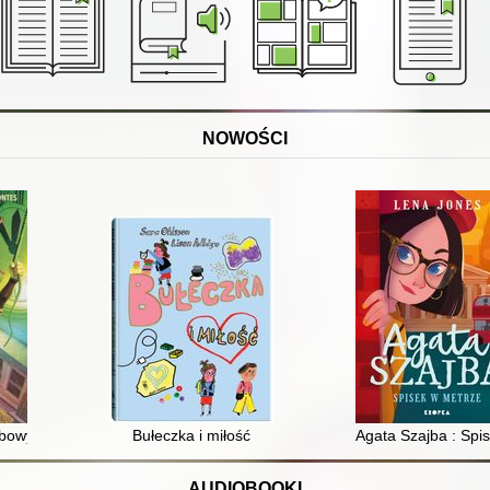
NOWOŚCI
obowy dźwięk
Bułeczka i miłość
Agata Szajba : Spi
AUDIOBOOKI