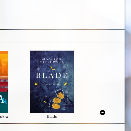
sek w metrze
Blade