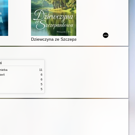
Dziewczyna ze Szczepankowa
ni
nieba
11
czeń
6
6
5
5