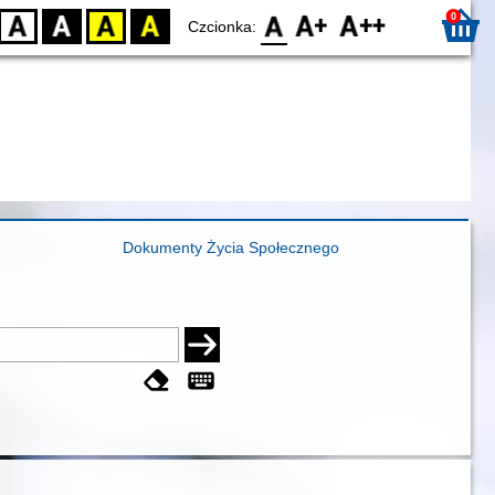
0
D
BW
YB
BY
F0
F1
F2
Czcionka:
Dokumenty Życia Społecznego