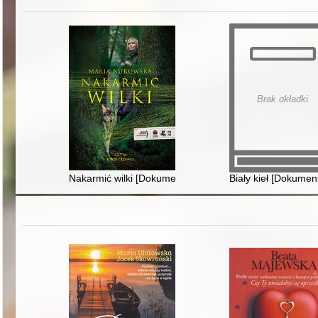
Brak okładki
Nakarmić wilki [Dokument dźwiękowy]
Biały kieł [Dokumen