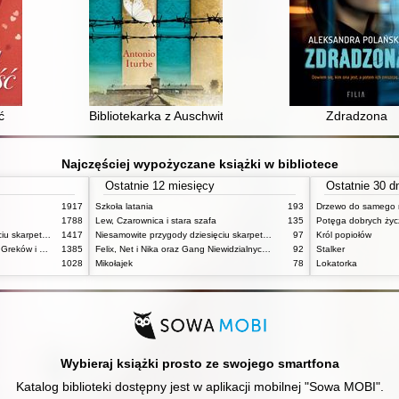
ć
Bibliotekarka z Auschwitz
Zdradzona
Najczęściej wypożyczane książki w bibliotece
Ostatnie 12 miesięcy
Ostatnie 30 d
1917
Szkoła latania
193
Drzewo do samego 
1788
Lew, Czarownica i stara szafa
135
Potęga dobrych ży
Niesamowite przygody dziesięciu skarpetek (czterech prawych i sześciu lewych)
1417
Niesamowite przygody dziesięciu skarpetek (czterech prawych i sześciu lewych)
97
Król popiołów
Mitologia : wierzenia i podania Greków i Rzymian
1385
Felix, Net i Nika oraz Gang Niewidzialnych Ludzi
92
Stalker
1028
Mikołajek
78
Lokatorka
Wybieraj książki prosto ze swojego smartfona
Katalog biblioteki dostępny jest w aplikacji mobilnej "Sowa MOBI".