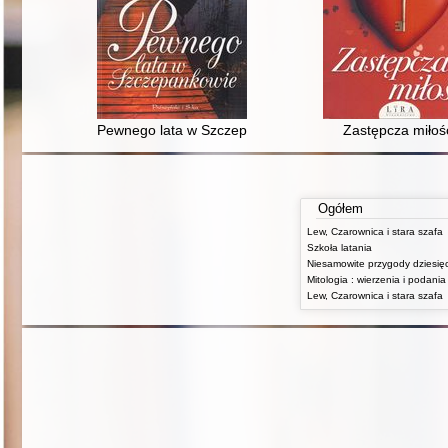
Pewnego lata w Szczepankowie
Zastępcza miłoś
Ogółem
Lew, Czarownica i stara szafa
Szkoła latania
Lew, Czarownica i stara szafa