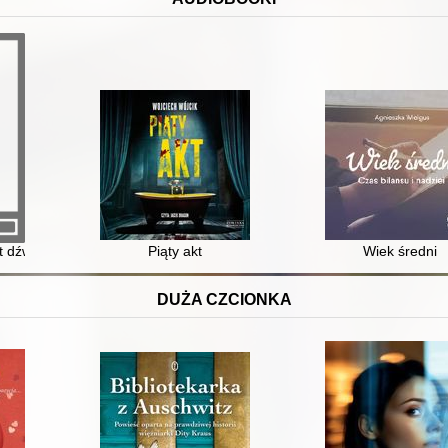
t dźwiękowy]
Piąty akt
Wiek średni
DUŻA CZCIONKA