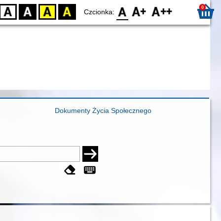
0
D
BW
YB
BY
F0
F1
F2
Czcionka:
Dokumenty Życia Społecznego