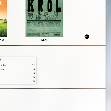
nia
Król
ni
nieba
11
czeń
6
6
5
5