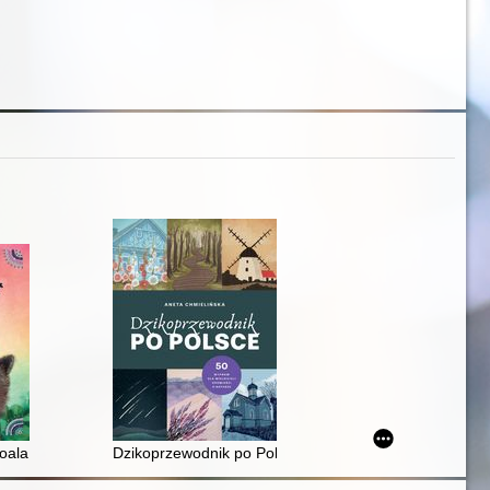
oala
Dzikoprzewodnik po Polsce : 50 wypraw dla wielbicieli