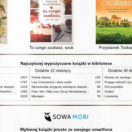
To czego szukasz, szuka także ciebie
Przystanek Toska
Najczęściej wypożyczane książki w bibliotece
Ostatnie 12 miesięcy
Ostatnie 30 d
1917
Szkoła latania
192
Drzewo do samego 
1787
Lew, Czarownica i stara szafa
134
Potęga dobrych ży
Niesamowite przygody dziesięciu skarpetek (czterech prawych i sześciu lewych)
1418
Niesamowite przygody dziesięciu skarpetek (czterech prawych i sześciu lewych)
98
Król popiołów
Mitologia : wierzenia i podania Greków i Rzymian
1385
Felix, Net i Nika oraz Gang Niewidzialnych Ludzi
92
Stalker
1028
Mikołajek
78
Lokatorka
Wybieraj książki prosto ze swojego smartfona