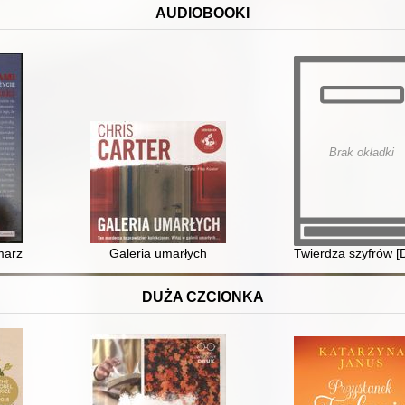
AUDIOBOOKI
Brak okładki
arzeniami : moja podróż przez życie [Dokument dźwiękowy]
Galeria umarłych
Twierdza szyfrów 
DUŻA CZCIONKA