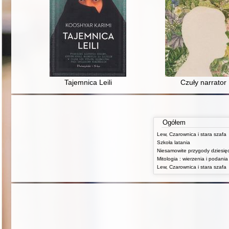
Tajemnica Leili
Czuły narrator
Ogółem
Lew, Czarownica i stara szafa
Szkoła latania
Lew, Czarownica i stara szafa