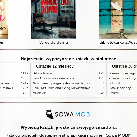
bem
Wróć do domu
Bibliotekarka z Aus
Najczęściej wypożyczane książki w bibliotece
Ostatnie 12 miesięcy
Ostatnie 30 d
1917
Szkoła latania
193
Drzewo do samego 
1788
Lew, Czarownica i stara szafa
135
Potęga dobrych ży
Niesamowite przygody dziesięciu skarpetek (czterech prawych i sześciu lewych)
1417
Niesamowite przygody dziesięciu skarpetek (czterech prawych i sześciu lewych)
97
Lokatorka
Mitologia : wierzenia i podania Greków i Rzymian
1385
Felix, Net i Nika oraz Gang Niewidzialnych Ludzi
92
Blask z północy
1028
Mikołajek
78
Stalker
Wybieraj książki prosto ze swojego smartfona
Katalog biblioteki dostępny jest w aplikacji mobilnej "Sowa MOBI".