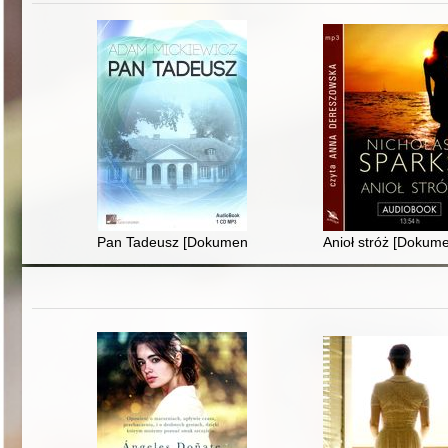
Pan Tadeusz [Dokument dźwiękowy]
Anioł stróż [Dokum