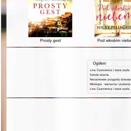
Prosty gest
Pod włoskim nie
Ogółem
Lew, Czarownica i stara szafa
Szkoła latania
Lew, Czarownica i stara szafa