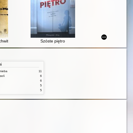
chwitz
Szóste piętro
ni
nieba
11
czeń
6
6
5
5