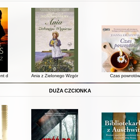
ent dźwiękowy]
Ania z Zielonego Wzgórza [Dokument dźwiękowy]
Czas powrotó
DUŻA CZCIONKA