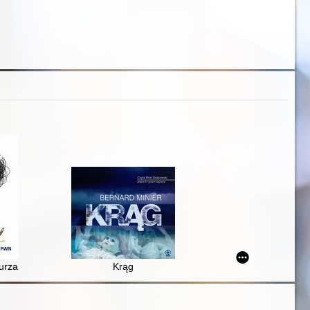
a burza uczuć : pierwsza poMOC w trudnych chwilach
Krąg